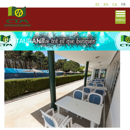
ES
EN
CA
FR
MENU
RESTAURANT