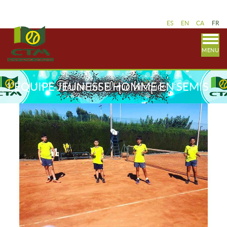
ES
EN
CA
FR
MENU
L'ÉQUIPE JEUNESSE HOMME EN SEMIS
DE LA LIGUE CATALANIQUE !!!