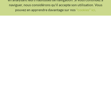
en analysant leurs habitudes de navigation. Si vous continuez à
naviguer, nous considérons qu'il accepte son utilisation. Vous
pouvez en apprendre davantage sur nos
"cookies" ici
.
CLUB TENNIS MALGRAT
Avda. Costa Brava S/N 08380 - Malgrat de Mar
93 765 40 58 / 628 28 41 59
info@tennismalgrat.com
POLITIQUE DES COOKIES
AVIS JURIDIQUE
CONDITIONS D'UTILISATION