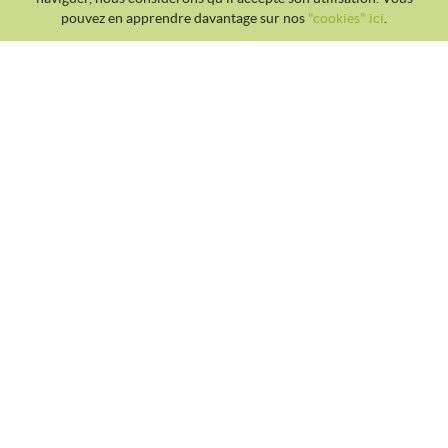
pouvez en apprendre davantage sur nos
"cookies" ici
.
CLUB TENNIS MALGRAT
Avda. Costa Brava S/N 08380 - Malgrat de Mar
93 765 40 58 / 628 28 41 59
info@tennismalgrat.com
POLITIQUE DES COOKIES
AVIS JURIDIQUE
CONDITIONS D'UTILISATION