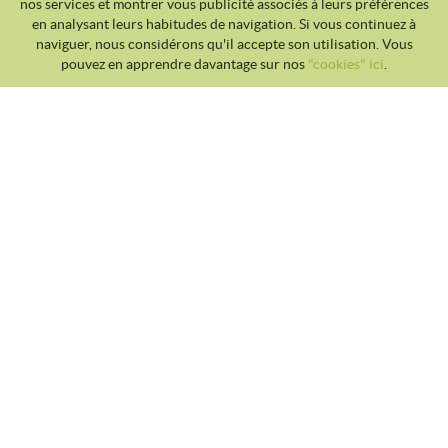
nos services et montrer vous publicité associés à leurs préférences
en analysant leurs habitudes de navigation. Si vous continuez à
naviguer, nous considérons qu'il accepte son utilisation. Vous
pouvez en apprendre davantage sur nos
"cookies" ici
.
CLUB TENNIS MALGRAT
Avda. Costa Brava S/N 08380 - Malgrat de Mar
93 765 40 58 / 628 28 41 59
info@tennismalgrat.com
POLITIQUE DES COOKIES
AVIS JURIDIQUE
CONDITIONS D'UTILISATION