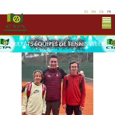
ES
EN
CA
FR
MENU
RÉSULTATS ÉQUIPES DE TENNIS WEEK-
END 12-13 FÉVRIER