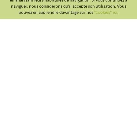
en analysant leurs habitudes de navigation. Si vous continuez à
naviguer, nous considérons qu'il accepte son utilisation. Vous
pouvez en apprendre davantage sur nos
"cookies" ici
.
CLUB TENNIS MALGRAT
Avda. Costa Brava S/N 08380 - Malgrat de Mar
93 765 40 58 / 628 28 41 59
info@tennismalgrat.com
POLITIQUE DES COOKIES
AVIS JURIDIQUE
CONDITIONS D'UTILISATION