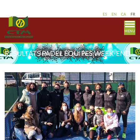
ES
EN
CA
FR
MENU
RÉSULTATS PADEL ÉQUIPES WEEK-END
18-19 DÉCEMBRE