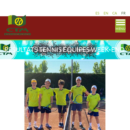
ES
EN
CA
FR
MENU
RÉSULTATS TENNIS ÉQUIPES WEEK-END
12-13 JUIN