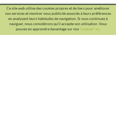
Ce site web utilise des cookies propres et de tiers pour améliorer
nos services et montrer vous publicité associés à leurs préférences
en analysant leurs habitudes de navigation. Si vous continuez à
naviguer, nous considérons qu'il accepte son utilisation. Vous
pouvez en apprendre davantage sur nos
"cookies" ici
.
CLUB TENNIS MALGRAT
Avda. Costa Brava S/N 08380 - Malgrat de Mar
93 765 40 58 / 628 28 41 59
info@tennismalgrat.com