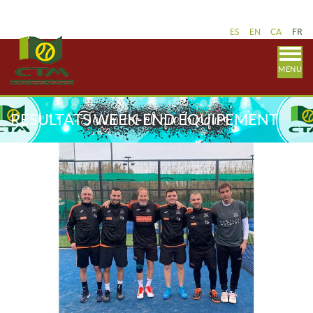
ES
EN
CA
FR
MENU
RÉSULTATS WEEK-END ÉQUIPEMENT
PADEL 18-20 MARS