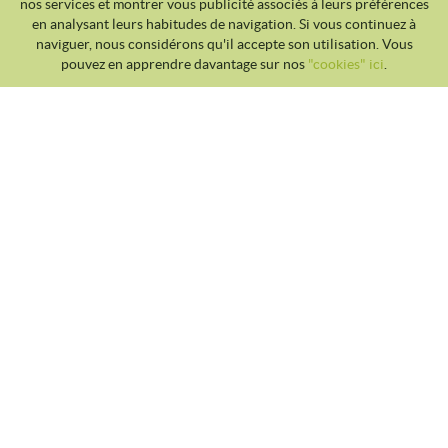
nos services et montrer vous publicité associés à leurs préférences
en analysant leurs habitudes de navigation. Si vous continuez à
naviguer, nous considérons qu'il accepte son utilisation. Vous
pouvez en apprendre davantage sur nos
"cookies" ici
.
CLUB TENNIS MALGRAT
Avda. Costa Brava S/N 08380 - Malgrat de Mar
93 765 40 58 / 628 28 41 59
info@tennismalgrat.com
POLITIQUE DES COOKIES
AVIS JURIDIQUE
CONDITIONS D'UTILISATION