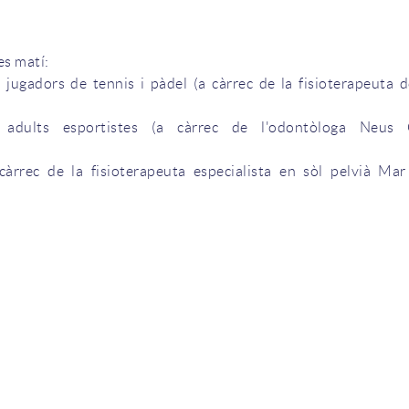
es matí:
adors de tennis i pàdel (a càrrec de la fisioterapeuta d
lts esportistes (a càrrec de l'odontòloga Neus G
rec de la fisioterapeuta especialista en sòl pelvià Ma