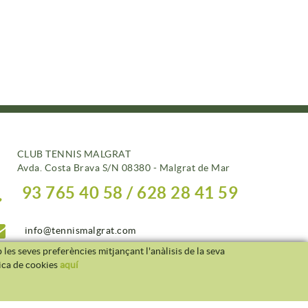
CLUB TENNIS MALGRAT
Avda. Costa Brava S/N 08380 - Malgrat de Mar
93 765 40 58 / 628 28 41 59
info@tennismalgrat.com
 les seves preferències mitjançant l'anàlisis de la seva
tica de cookies
aquí