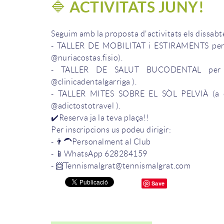
🔷 ACTIVITATS JUNY!
Seguim amb la proposta d'activitats els dissabt
- TALLER DE MOBILITAT i ESTIRAMENTS per jug
@nuriacostas.fisio).
- TALLER DE SALUT BUCODENTAL per adu
@clinicadentalgarriga ).
- TALLER MITES SOBRE EL SÒL PELVIÀ (a càr
@adictostotravel ).
✔️Reserva ja la teva plaça!!
Per inscripcions us podeu dirigir:
- 👨‍🦱Personalment al Club
- 📱WhatsApp 628284159
- 📨Tennismalgrat@tennismalgrat.com
Save