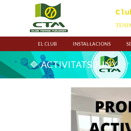
Clu
TEN
EL CLUB
INSTAL·LACIONS
S
🔷 ACTIVITATS JUNY!