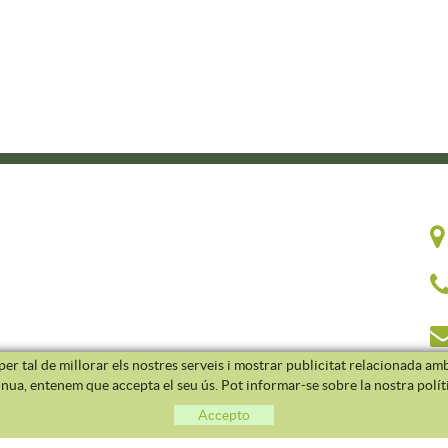
er tal de millorar els nostres serveis i mostrar publicitat relacionada amb
inua, entenem que accepta el seu ús. Pot informar-se sobre la nostra polí
Accepto