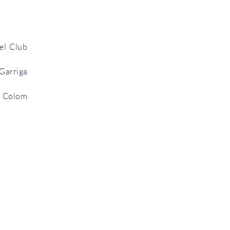
el Club
arriga
r Colom