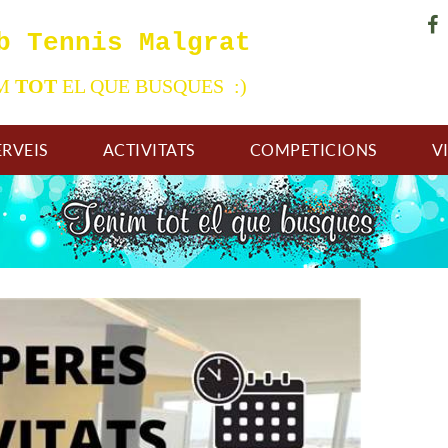
b Tennis Malgrat
IM
TOT
EL QUE BUSQUES :)
ERVEIS
ACTIVITATS
COMPETICIONS
V