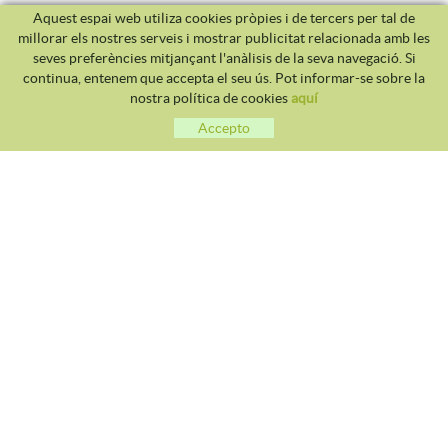
Aquest espai web utiliza cookies pròpies i de tercers per tal de
millorar els nostres serveis i mostrar publicitat relacionada amb les
seves preferències mitjançant l'anàlisis de la seva navegació. Si
continua, entenem que accepta el seu ús. Pot informar-se sobre la
nostra política de cookies
aquí
Accepto
CLUB TENNIS MALGRAT
Avda. Costa Brava S/N 08380 - Malgrat de Mar
93 765 40 58 / 628 28 41 59
info@tennismalgrat.com