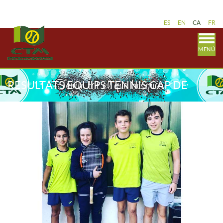
ES
EN
CA
FR
MENÚ
RESULTATS EQUIPS TENNIS CAP DE
SETMANA 30 NOVEMBRE – 1
DESEMBRE.