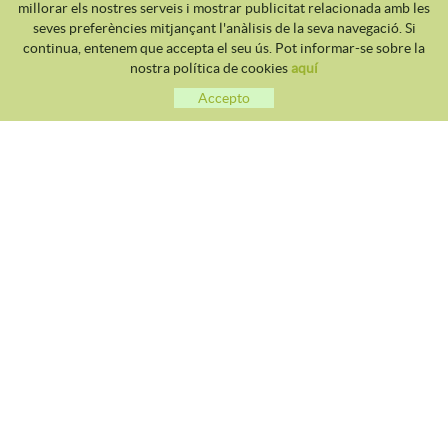
millorar els nostres serveis i mostrar publicitat relacionada amb les
seves preferències mitjançant l'anàlisis de la seva navegació. Si
continua, entenem que accepta el seu ús. Pot informar-se sobre la
nostra política de cookies
aquí
Accepto
CLUB TENNIS MALGRAT
Avda. Costa Brava S/N 08380 - Malgrat de Mar
93 765 40 58 / 628 28 41 59
info@tennismalgrat.com