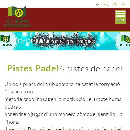
ES
EN
CA
FR
MENÚ
PISTES DE PADEL
Pistes Padel
6 pistes de padel
Un dels pilars del club sempre ha estat la formació.
Gràcies a un
mètode propi basat en la motivació i el tracte humà,
podràs
aprendre a jugar d'una manera còmode, senzilla i, a
l'hora,
divertida. Busquis el que busquis i tinguis l’edat i el