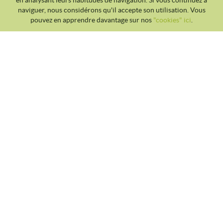
en analysant leurs habitudes de navigation. Si vous continuez à
naviguer, nous considérons qu'il accepte son utilisation. Vous
pouvez en apprendre davantage sur nos
"cookies" ici
.
CLUB TENNIS MALGRAT
Avda. Costa Brava S/N 08380 - Malgrat de Mar
93 765 40 58 / 628 28 41 59
info@tennismalgrat.com
POLITIQUE DES COOKIES
AVIS JURIDIQUE
CONDITIONS D'UTILISATION