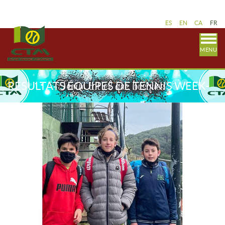
ES
EN
CA
FR
MENU
RÉSULTATS ÉQUIPES DE TENNIS WEEK-
END 19-20 MARS