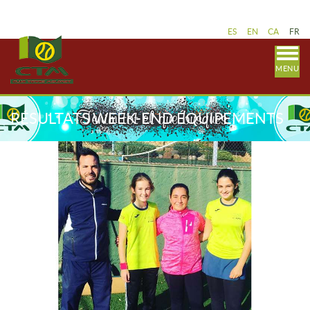
ES
EN
CA
FR
MENU
RÉSULTATS WEEK-END ÉQUIPEMENTS
DE TENNIS 16-17 NOVEMBRE. LIGUE
CATALAN.