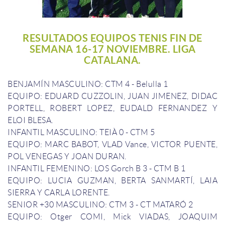
RESULTADOS EQUIPOS TENIS FIN DE
SEMANA 16-17 NOVIEMBRE. LIGA
CATALANA.
BENJAMÍN
MASCULINO
:
CTM
4
-
Belulla
1
EQUIPO
: EDUARD
CUZZOLIN
,
JUAN
JIMENEZ,
DIDAC
PORTELL
,
ROBERT
LOPEZ
,
EUDALD
FERNANDEZ Y
ELOI
BLESA
.
INFANTIL
MASCULINO
:
TEIÀ
0 -
CTM
5
EQUIPO
:
MARC
BABOT
,
VLAD
Vance,
VICTOR
PUENTE,
POL
VENEGAS
Y JOAN
DURAN
.
INFANTIL
FEMENINO
:
LOS
Gorch
B
3
-
CTM
B
1
EQUIPO
:
LUCIA
GUZMAN
,
BERTA
SANMARTÍ
,
LAIA
SIERRA Y
CARLA
LORENTE
.
SENIOR +30
MASCULINO
:
CTM
3
-
CT
MATARÓ
2
EQUIPO
:
Otger
COMI
,
Mick
VIADAS
, JOAQUIM