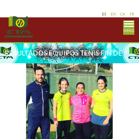
ES
EN
CA
FR
MENÚ
RESULTADOS EQUIPOS TENIS FIN DE
SEMANA 16-17 NOVIEMBRE. LIGA
CATALANA.