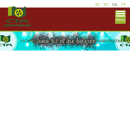
ES
EN
CA
FR
MENÚ
FICHEROS USUARIOS
FITXERS DEL USUARI PARTNER
JUNTA CTM