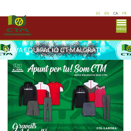
ES
EN
CA
FR
MENÚ
NOVA EQUIPACIÓ CT MALGRAT!