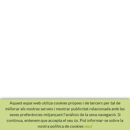
Aquest espai web utiliza cookies pròpies i de tercers per tal de
millorar els nostres serveis i mostrar publicitat relacionada amb les
seves preferències mitjançant l'anàlisis de la seva navegació. Si
continua, entenem que accepta el seu ús. Pot informar-se sobre la
nostra política de cookies
aquí