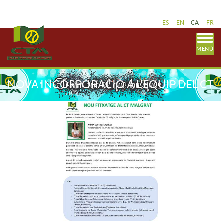
ES
EN
CA
FR
MENÚ
NOVA INCORPORACIÓ A L'EQUIP DEL CT
MALGRAT