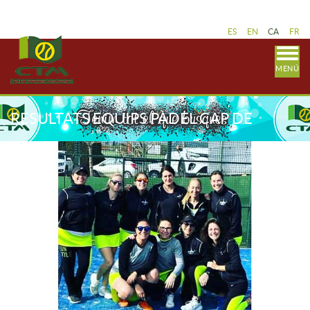
ES
EN
CA
FR
MENÚ
RESULTATS EQUIPS PÀDEL CAP DE
SETMANA 14 I 15 DE GENER LLIGA
CATALANA