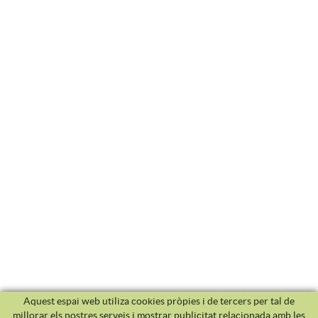
Aquest espai web utiliza cookies pròpies i de tercers per tal de
millorar els nostres serveis i mostrar publicitat relacionada amb les