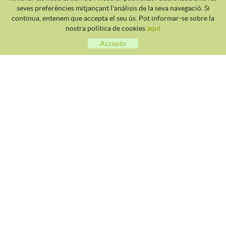
seves preferències mitjançant l'anàlisis de la seva navegació. Si
continua, entenem que accepta el seu ús. Pot informar-se sobre la
nostra política de cookies
aquí
Accepto
CLUB TENNIS MALGRAT
Avda. Costa Brava S/N 08380 - Malgrat de Mar
93 765 40 58 / 628 28 41 59
info@tennismalgrat.com
POLÍTICA DE COOKIES
AVÍS LEGAL
CONDICIONS D'ÚS