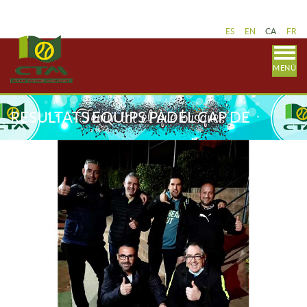
ES
EN
CA
FR
MENÚ
RESULTATS EQUIPS PÀDEL CAP DE
SETMANA 18-20 MARÇ . LLIGA
CATALANA