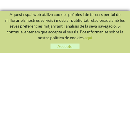
Aquest espai web utiliza cookies pròpies i de tercers per tal de
millorar els nostres serveis i mostrar publicitat relacionada amb les
seves preferències mitjançant l'anàlisis de la seva navegació. Si
continua, entenem que accepta el seu ús. Pot informar-se sobre la
nostra política de cookies
aquí
Accepto
CLUB TENNIS MALGRAT
Avda. Costa Brava S/N 08380 - Malgrat de Mar
93 765 40 58 / 628 28 41 59
info@tennismalgrat.com