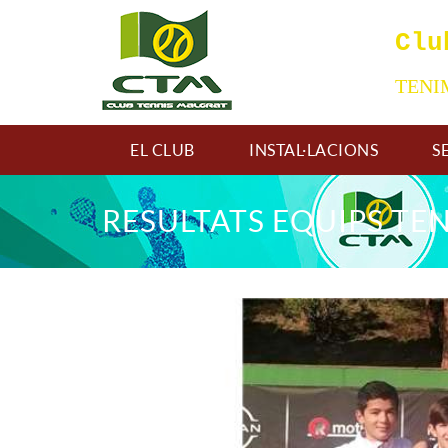
Clu
TEN
EL CLUB
INSTAL·LACIONS
S
RESULTATS EQUIPS TE