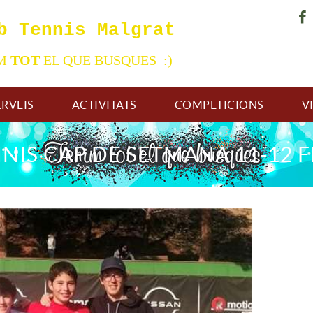
b Tennis Malgrat
IM
TOT
EL QUE BUSQUES :)
ERVEIS
ACTIVITATS
COMPETICIONS
V
NNIS CAP DE SETMANA 11-12 