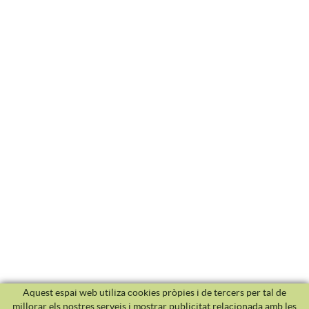
Aquest espai web utiliza cookies pròpies i de tercers per tal de
millorar els nostres serveis i mostrar publicitat relacionada amb les