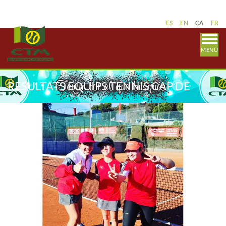
ES
EN
CA
FR
MENÚ
RESULTATS EQUIPS TENNIS CAP DE
SETMANA 14 I 15 DE GENER LLIGA
CATALANA