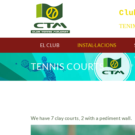
Clu
TEN
EL CLUB
INSTAL·LACIONS
TENNIS COURTS
We have 7 clay courts, 2 with a pediment wall.