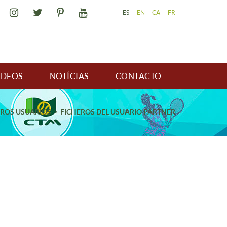
ES
EN
CA
FR
IDEOS
NOTÍCIAS
CONTACTO
EROS USUARIOS
FICHEROS DEL USUARIO PARTNER