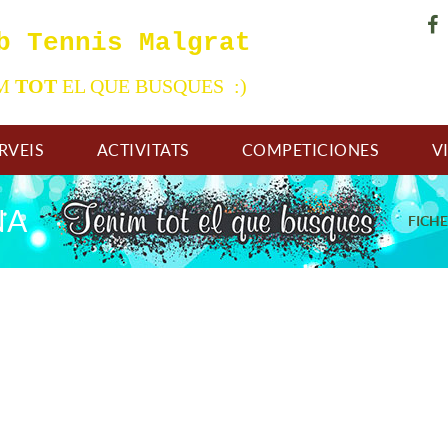
b Tennis Malgrat
IM
TOT
EL QUE BUSQUES :)
RVEIS
ACTIVITATS
COMPETICIONES
V
NA
FICH