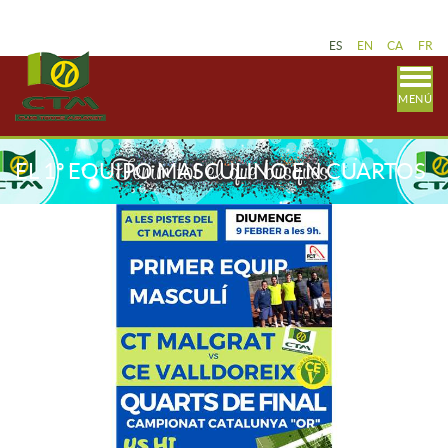
ES
EN
CA
FR
MENÚ
EL 1º EQUIPO MASCULINO EN CUARTOS
DE FINAL !!!