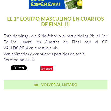
EL 1º EQUIPO MASCULINO EN CUARTOS
DE FINAL !!!
Este domingo
,
día
9 de febrero
a partir de las
9h
, el 1er
Equipo
jugará los
Cuartos
de Final
con el
CE
VALLDOREIX
en nuestro
club.
Ven
animarles y
ver
buenos
partidos
de tenis
!
Os esperamos
!!!
Save
VOLVER AL LISTADO