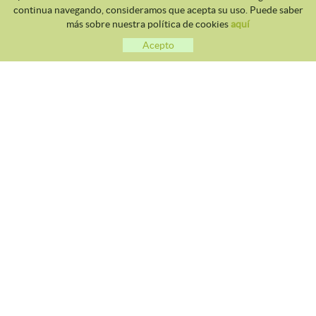
continua navegando, consideramos que acepta su uso. Puede saber
más sobre nuestra política de cookies
aquí
Acepto
CLUB TENNIS MALGRAT
Avda. Costa Brava S/N 08380 - Malgrat de Mar
93 765 40 58 / 628 28 41 59
info@tennismalgrat.com
POLÍTICA DE COOKIES
AVISO LEGAL
CONDICIONES DE USO