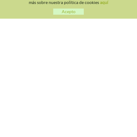
más sobre nuestra política de cookies
aquí
Acepto
CLUB TENNIS MALGRAT
Avda. Costa Brava S/N 08380 - Malgrat de Mar
93 765 40 58 / 628 28 41 59
info@tennismalgrat.com
POLÍTICA DE COOKIES
AVISO LEGAL
CONDICIONES DE USO