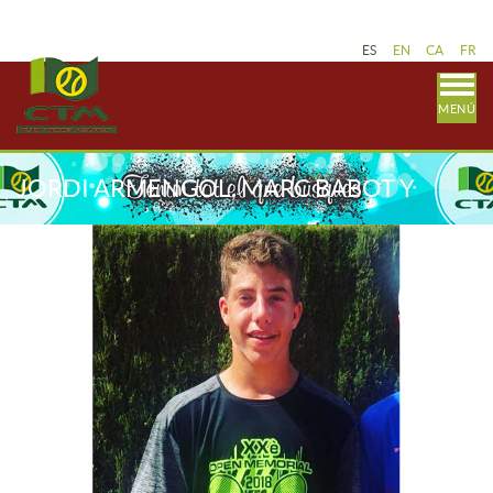
ES
EN
CA
FR
MENÚ
JORDI ARMENGOL, MARC BABOT Y
VANESA VESELINOVA TERMINAN EL
VERANO CON GRANDES RESULTADOS