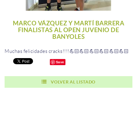
MARCO VÁZQUEZ Y MARTÍ BARRERA
FINALISTAS AL OPEN JUVENIO DE
BANYOLES
Muchas felicidades cracks!!!!💪🏻💪🏻💪🏻💪🏻💪🏻💪🏻
Save
VOLVER AL LISTADO