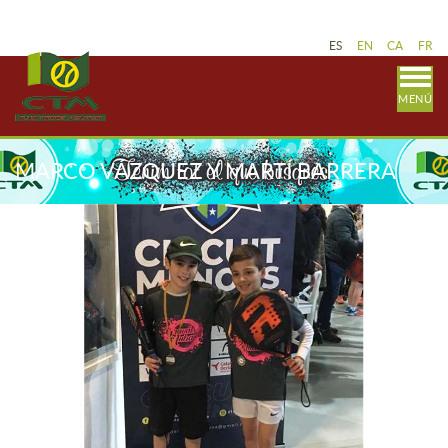
ES
EN
CA
FR
MENÚ
MARCO VÁZQUEZ Y MARTÍ BARRERA
FINALISTAS AL OPEN JUVENIO DE
BANYOLES