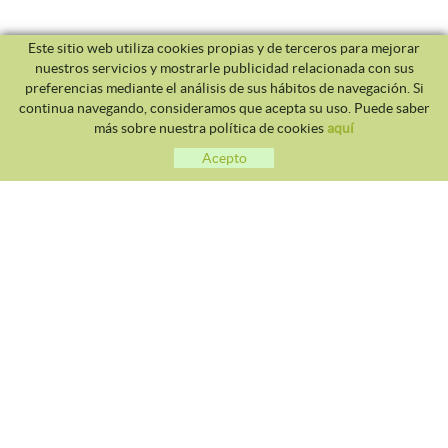
Este sitio web utiliza cookies propias y de terceros para mejorar
nuestros servicios y mostrarle publicidad relacionada con sus
preferencias mediante el análisis de sus hábitos de navegación. Si
continua navegando, consideramos que acepta su uso. Puede saber
más sobre nuestra política de cookies
aquí
Acepto
CLUB TENNIS MALGRAT
Avda. Costa Brava S/N 08380 - Malgrat de Mar
93 765 40 58 / 628 28 41 59
info@tennismalgrat.com