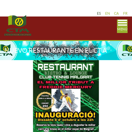
ES
EN
CA
FR
MENÚ
NUEVO RESTAURANTE EN EL CT A
PESAR!!! VEN A LA
INAUGURACIÓN!!!UB TENIS A PESAR!
NO PUEDES FALTAR!!!