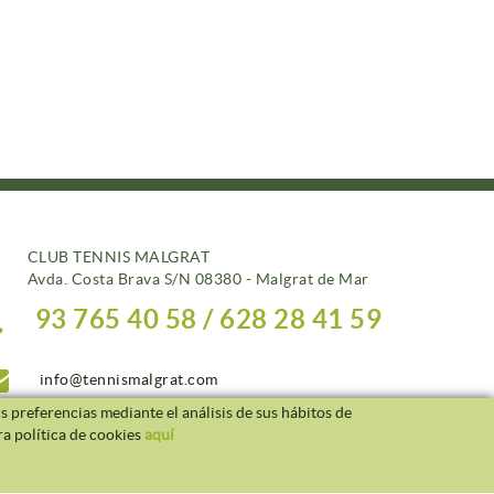
CLUB TENNIS MALGRAT
Avda. Costa Brava S/N 08380 - Malgrat de Mar
93 765 40 58 / 628 28 41 59
info@tennismalgrat.com
s preferencias mediante el análisis de sus hábitos de
a política de cookies
aquí