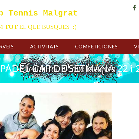
b Tennis Malgrat
IM
TOT
EL QUE BUSQUES :)
RVEIS
ACTIVITATS
COMPETICIONES
V
PÀDEL CAP DE SETMANA 22 i 