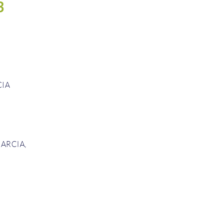
3
IA
ARCIA
,