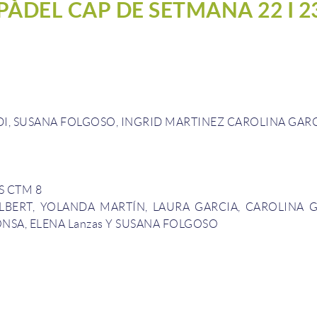
ÀDEL CAP DE SETMANA 22 I 2
DI
,
SUSANA
FOLGOSO
,
INGRID
MARTINEZ
CAROLINA
GARC
S
CTM
8
LBERT
, YOLANDA
MARTÍN
, LAURA
GARCIA
,
CAROLINA
G
ONSA
,
ELENA
Lanzas
Y
SUSANA
FOLGOSO