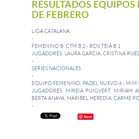
RESULTADOS EQUIPOS P
DE FEBRERO
LIGA
CATALANA
.
-
FEMENINO
B:
CTM
B
2
-
BCN
TEIÀ
B
1
JUGADORES
: LAURA
GARCIA
, CRISTINA
RUE
-
SERIES
NACIONALES
-
EQUIPO FEMENINO
:
PADEL
NUEVO
4
-
MIM
'
JUGADORES
: MIREIA
PUIGVERT
,
MIRIAM
A
BERTA
ANAYA
,
MARIBEL
HEREDIA,
CARME
P
-
Save