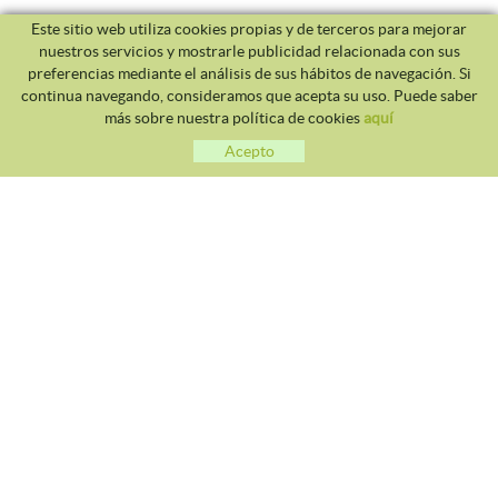
Este sitio web utiliza cookies propias y de terceros para mejorar
nuestros servicios y mostrarle publicidad relacionada con sus
preferencias mediante el análisis de sus hábitos de navegación. Si
continua navegando, consideramos que acepta su uso. Puede saber
más sobre nuestra política de cookies
aquí
Acepto
CLUB TENNIS MALGRAT
Avda. Costa Brava S/N 08380 - Malgrat de Mar
93 765 40 58 / 628 28 41 59
info@tennismalgrat.com