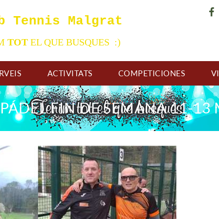
b Tennis Malgrat
IM
TOT
EL QUE BUSQUES :)
RVEIS
ACTIVITATS
COMPETICIONES
V
PÁDEL FIN DE SEMANA 11-13