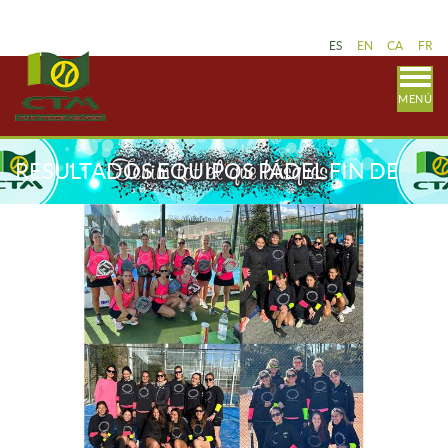
ES
EN
CA
FR
MENÚ
RESULTADOS EQUIPOS PÁDEL FIN DE
SEMANA 19-20 FEBRERO