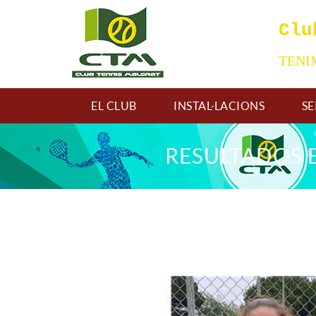
Clu
TEN
EL CLUB
INSTAL·LACIONS
SE
RESULTADOS E