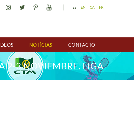
ES
EN
CA
FR
IDEOS
NOTÍCIAS
CONTACTO
 2-3 NOVIEMBRE. LIGA
CATALANA.