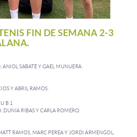
ENIS FIN DE SEMANA 2-3
ALANA.
,
ANIOL
SABATÉ
Y
GAEL
MUNUERA
.
CIOS
Y
ABRIL
RAMOS
.
EU
B
1
O
,
DUNIA
RIBAS
Y
CARLA
ROMERO
.
MATT
RAMOS,
MARC
PEREA
Y
JORDI
ARMENGOL
.