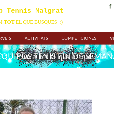
b Tennis Malgrat
IM
TOT
EL QUE BUSQUES :)
RVEIS
ACTIVITATS
COMPETICIONES
V
QUIPOS TENIS FIN DE SEMANA