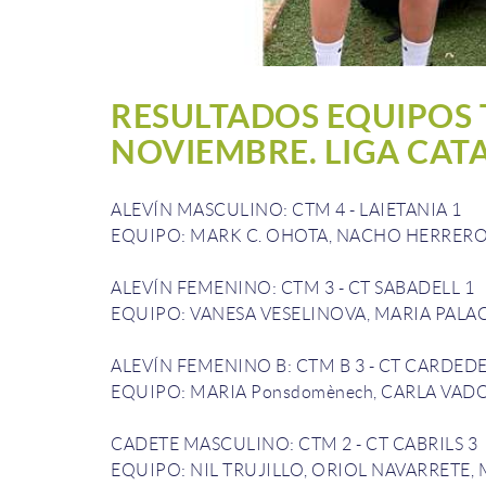
RESULTADOS EQUIPOS T
NOVIEMBRE. LIGA CAT
ALEVÍN MASCULINO
:
CTM
4
-
LAIETANIA
1
EQUIPO
:
MARK
C.
OHOTA
,
NACHO
HERRERO
ALEVÍN FEMENINO
:
CTM
3
-
CT
SABADELL
1
EQUIPO
:
VANESA
VESELINOVA
,
MARIA
PALA
ALEVÍN FEMENINO
B:
CTM
B
3
-
CT
CARDED
EQUIPO
:
MARIA
Ponsdomènech
,
CARLA
VAD
CADETE MASCULINO
:
CTM
2
-
CT
CABRILS
3
EQUIPO
: NIL
TRUJILLO,
ORIOL
NAVARRETE
,