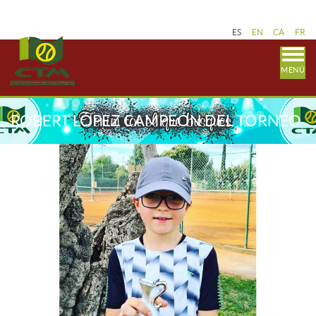
ES
EN
CA
FR
MENÚ
ROBERT LÓPEZ CAMPEÓN DEL TORNEO
PRINCE CATALUNYA