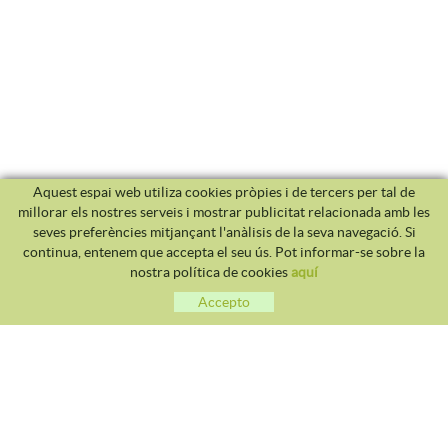
Aquest espai web utiliza cookies pròpies i de tercers per tal de
millorar els nostres serveis i mostrar publicitat relacionada amb les
seves preferències mitjançant l'anàlisis de la seva navegació. Si
continua, entenem que accepta el seu ús. Pot informar-se sobre la
nostra política de cookies
aquí
Accepto
CLUB TENNIS MALGRAT
Avda. Costa Brava S/N 08380 - Malgrat de Mar