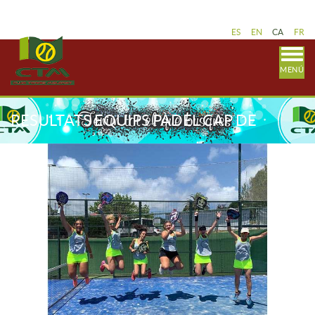
ES
EN
CA
FR
MENÚ
RESULTATS EQUIPS PÀDEL CAP DE
SETMANA 27-28 JUNY I 4-5 JULIOL -
LLIGA CATALANA.