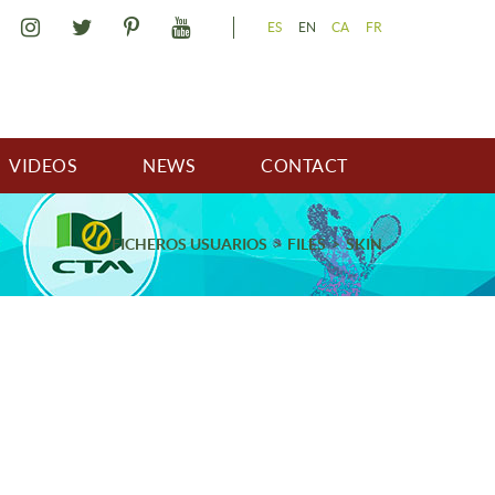
ES
EN
CA
FR
VIDEOS
NEWS
CONTACT
FICHEROS USUARIOS
FILES
SKIN